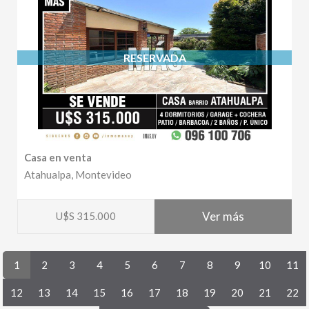
RESERVADA
Casa en venta
Atahualpa, Montevideo
Ver más
U$S 315.000
1
2
3
4
5
6
7
8
9
10
11
12
13
14
15
16
17
18
19
20
21
22