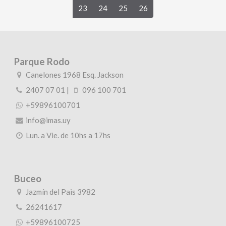
23
24
25
26
Parque Rodo
Canelones 1968 Esq. Jackson
2407 07 01
|
096 100 701
+59896100701
info@imas.uy
Lun. a Vie. de 10hs a 17hs
Buceo
Jazmín del Pais 3982
26241617
+59896100725