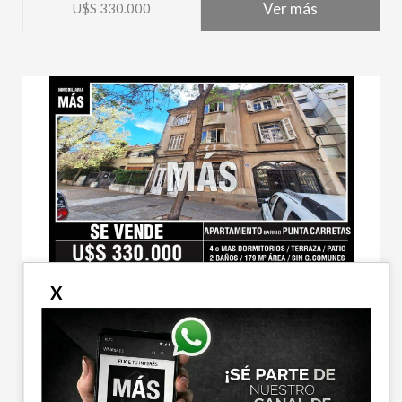
Ver más
U$S 330.000
X
Apartamento en venta
Pocitos, Montevideo
Ver más
U$S 330.000