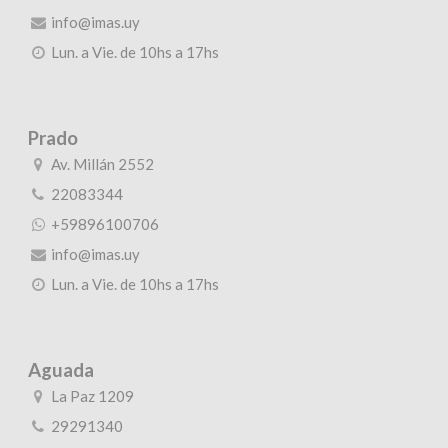
info@imas.uy
Lun. a Vie. de 10hs a 17hs
Prado
Av. Millán 2552
22083344
+59896100706
info@imas.uy
Lun. a Vie. de 10hs a 17hs
Aguada
La Paz 1209
29291340